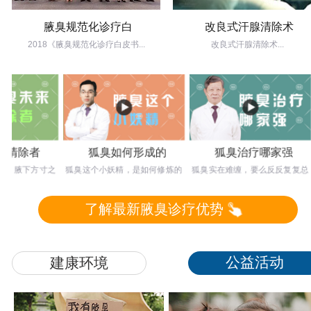
腋臭规范化诊疗白
改良式汗腺清除术
2018《腋臭规范化诊疗白皮书...
改良式汗腺清除术...
除者
狐臭如何形成的
狐臭治疗哪家强
腋下方寸之
狐臭这个小妖精，是如何修炼的
狐臭实在难缠，要么反反复复总
狐
想要达到根
呢？塘边洗手鱼也死，路过青山
不好，要么留下难看疤痕，不如
疾
树也枯，可见
不治，那么应
了解最新腋臭诊疗优势
公益活动
建康环境