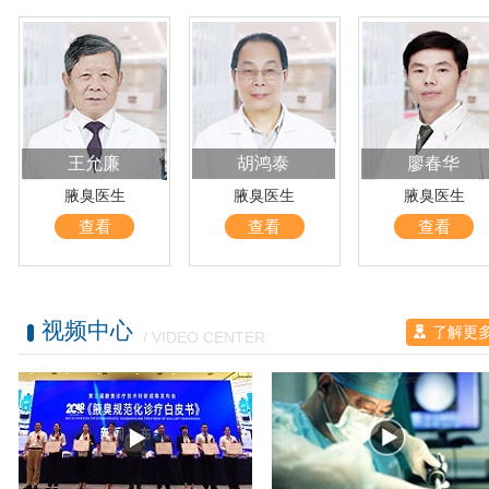
王允廉
胡鸿泰
廖春华
腋臭医生
腋臭医生
腋臭医生
查看
查看
查看
视频中心
了解更
/ VIDEO CENTER