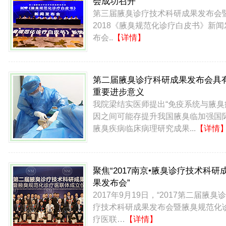
会成功召开
第三届腋臭诊疗技术科研成果发布会
2018《腋臭规范化诊疗白皮书》新闻
布会..
【详情】
第二届腋臭诊疗科研成果发布会具
重要进步意义
我院梁结实医师提出“免疫系统与腋臭
因之间可能存提升我国腋臭临加强国
腋臭疾病临床病理研究成果...
【详情
聚焦“2017南京•腋臭诊疗技术科研
果发布会”
2017年9月19日，“2017第二届腋臭诊
疗技术科研成果发布会暨腋臭规范化
疗医联…
【详情】