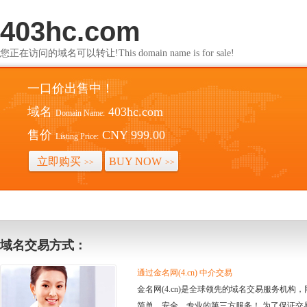
403hc.com
您正在访问的域名可以转让!This domain name is for sale!
一口价出售中！
域名
403hc.com
Domain Name:
售价
CNY 999.00
Listing Price:
立即购买
BUY NOW
>>
>>
域名交易方式：
通过金名网(4.cn) 中介交易
金名网(4.cn)是全球领先的域名交易服务机
简单、安全、专业的第三方服务！ 为了保证交