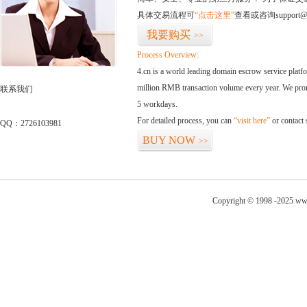
具体交易流程可
“点击这里”
查看或咨询support@
我要购买
>>
Process Overview:
4.cn is a world leading domain escrow service plat
million RMB transaction volume every year. We promi
联系我们
5 workdays.
For detailed process, you can
“visit here”
or contact
QQ：2726103981
BUY NOW
>>
Copyright © 1998 -2025 ww