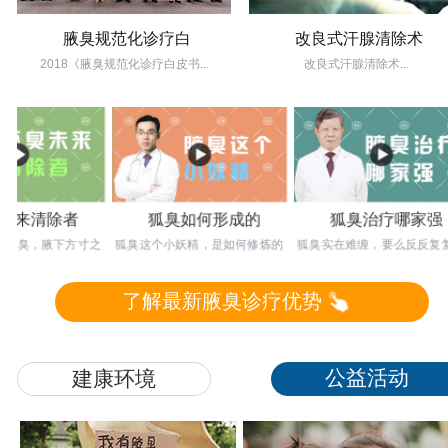
腋臭规范化诊疗白
改良式汗腺清除术
2018《腋臭规范化诊疗白皮书...
改良式汗腺清除术...
来清除者
狐臭如何形成的
狐臭治疗哪家强
臭，腋下方寸之
狐臭这个小妖精，是如何修炼的
狐臭实在难缠，要么反反复复总
戈。想要达到根
呢？塘边洗手鱼也死，路过青山
不好，要么留下难看疤痕，不如
患者
树也枯，可见
不治，那么应
了解最新腋臭诊疗优势
公益活动
建康环境