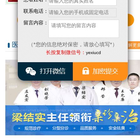
联系电话：
点击了解更多详情
留言内容：
医师团队
（*您的信息绝对保密，请放心填写*）
了解更
/ PHYSICIAN TEAM
长按复制微信号：
yexiucd