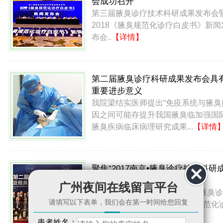
会成功召开
第三届腋臭诊疗技术科研成果发布会
2018《腋臭规范化诊疗白皮书》新闻
布会..
【详情】
第二届腋臭诊疗科研成果发布会具
重要进步意义
我院梁结实医师提出“免疫系统与腋臭
因之间可能存提升我国腋臭临加强国
腋臭疾病临床病理研究成果...
【详情
聚焦“2017南京•腋臭诊疗技术科研
果发布会”
广州夜间在线留言平台
2017年9月19日，“2017第二届腋臭诊
请填写以下表单，我们会在第一时间给您回复
疗技术科研成果发布会暨腋臭规范化
疗医联…
【详情】
患者姓名：