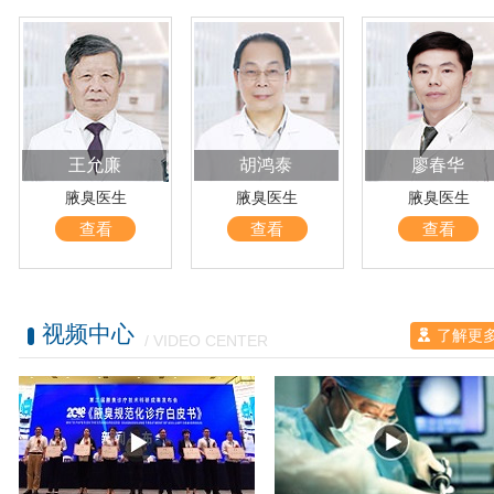
王允廉
胡鸿泰
廖春华
腋臭医生
腋臭医生
腋臭医生
查看
查看
查看
视频中心
了解更
/ VIDEO CENTER